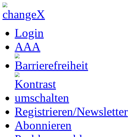
Login
A
A
A
Registrieren/Newsletter
Abonnieren