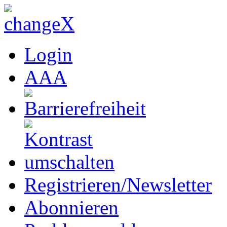
Login
A
A
A
Registrieren/Newsletter
Abonnieren