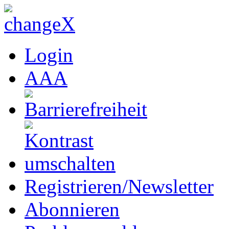
Login
A
A
A
Registrieren/Newsletter
Abonnieren