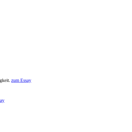
igkeit.
zum Essay
ay