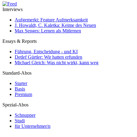
Interviews
Aufgemerkt: Feature Aufmerksamkeit
J. Howaldt, C. Kaletka: Keime des Neuen
Max Senges: Lernen als Mitlernen
Essays & Reports
Führung, Entscheidung - und KI
Detlef Gürtler: Wir hatten erfunden
Michael Gleich: Was nicht wirkt, kann weg
Standard-Abos
Starter
Basis
Premium
Spezial-Abos
Schnupper
Studi
für Unternehmer/n