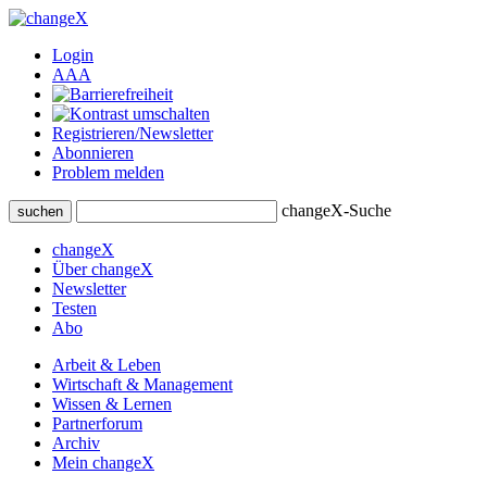
Login
A
A
A
Registrieren/Newsletter
Abonnieren
Problem melden
changeX-Suche
suchen
changeX
Über changeX
Newsletter
Testen
Abo
Arbeit & Leben
Wirtschaft & Management
Wissen & Lernen
Partnerforum
Archiv
Mein changeX