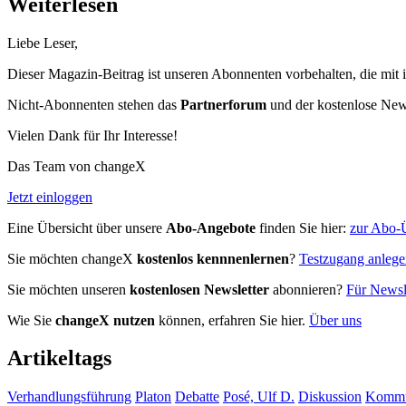
Weiterlesen
Liebe Leser,
Dieser Magazin-Beitrag ist unseren Abonnenten vorbehalten, die mit 
Nicht-Abonnenten stehen das
Partnerforum
und der kostenlose Newsl
Vielen Dank für Ihr Interesse!
Das Team von changeX
Jetzt einloggen
Eine Übersicht über unsere
Abo-Angebote
finden Sie hier:
zur Abo-Ü
Sie möchten changeX
kostenlos kennnenlernen
?
Testzugang anleg
Sie möchten unseren
kostenlosen Newsletter
abonnieren?
Für Newsle
Wie Sie
changeX nutzen
können, erfahren Sie hier.
Über uns
Artikeltags
Verhandlungsführung
Platon
Debatte
Posé, Ulf D.
Diskussion
Kommu