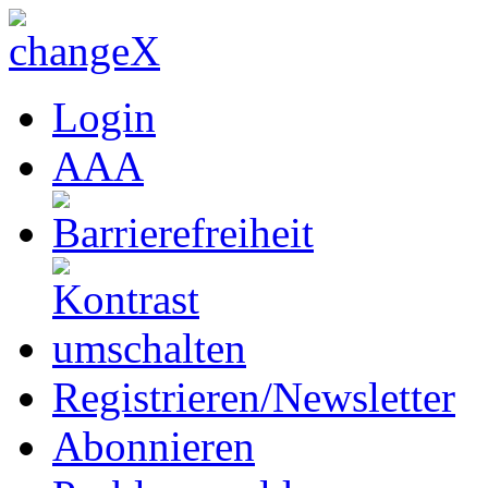
Login
A
A
A
Registrieren/Newsletter
Abonnieren