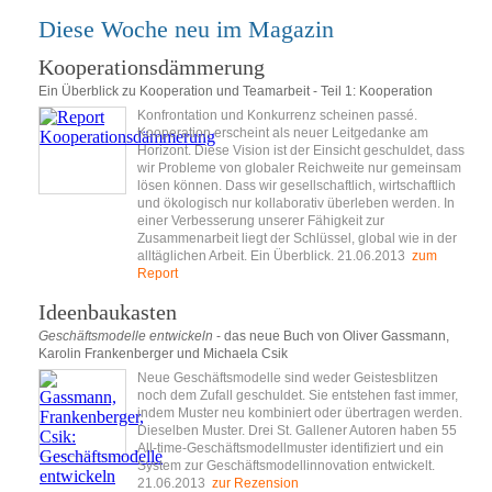
Diese Woche neu im Magazin
Kooperationsdämmerung
Ein Überblick zu Kooperation und Teamarbeit - Teil 1: Kooperation
Konfrontation und Konkurrenz scheinen passé.
Kooperation erscheint als neuer Leitgedanke am
Horizont. Diese Vision ist der Einsicht geschuldet, dass
wir Probleme von globaler Reichweite nur gemeinsam
lösen können. Dass wir gesellschaftlich, wirtschaftlich
und ökologisch nur kollaborativ überleben werden. In
einer Verbesserung unserer Fähigkeit zur
Zusammenarbeit liegt der Schlüssel, global wie in der
alltäglichen Arbeit. Ein Überblick. 21.06.2013
zum
Report
Ideenbaukasten
Geschäftsmodelle entwickeln
- das neue Buch von Oliver Gassmann,
Karolin Frankenberger und Michaela Csik
Neue Geschäftsmodelle sind weder Geistesblitzen
noch dem Zufall geschuldet. Sie entstehen fast immer,
indem Muster neu kombiniert oder übertragen werden.
Dieselben Muster. Drei St. Gallener Autoren haben 55
All-time-Geschäftsmodellmuster identifiziert und ein
System zur Geschäftsmodellinnovation entwickelt.
21.06.2013
zur Rezension