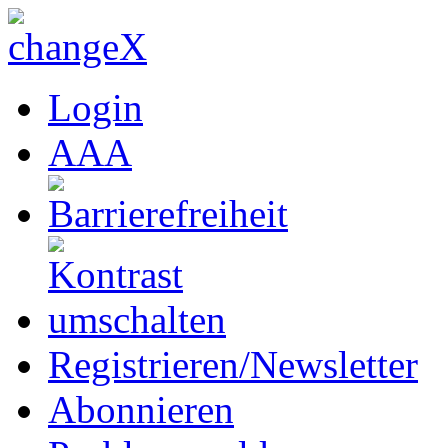
Login
A
A
A
Registrieren/Newsletter
Abonnieren