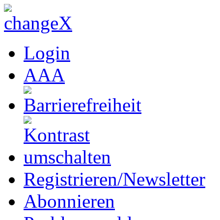
Login
A
A
A
Registrieren/Newsletter
Abonnieren