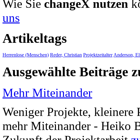
Wie Sie
changeX nutzen
kö
uns
Artikeltags
Herrenlose (Menschen)
Reder, Christian
Projektzeitalter
Anderson, El
Ausgewählte Beiträge
Mehr Miteinander
Weniger Projekte, kleinere 
mehr Miteinander - Heiko B
Zukunft der Projektarbeit
z