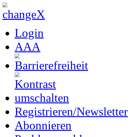
Login
A
A
A
Registrieren/Newsletter
Abonnieren