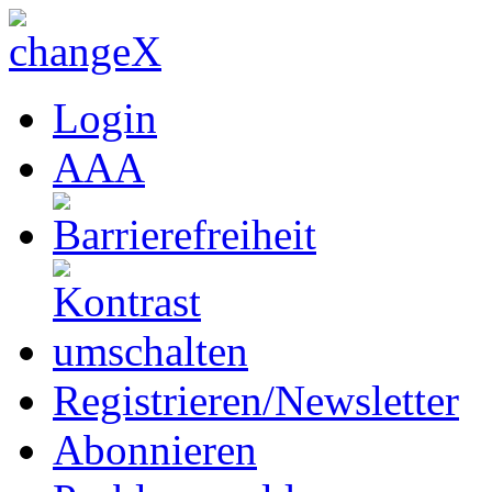
Login
A
A
A
Registrieren/Newsletter
Abonnieren