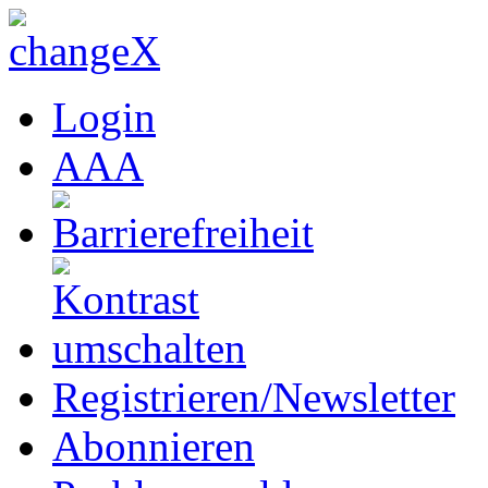
Login
A
A
A
Registrieren/Newsletter
Abonnieren