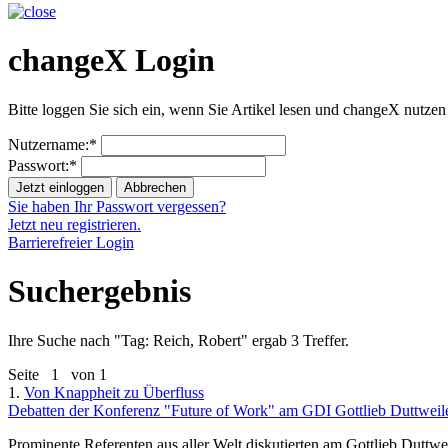
changeX Login
Bitte loggen Sie sich ein, wenn Sie Artikel lesen und changeX nutzen
Nutzername:*
Passwort:*
Jetzt einloggen
Abbrechen
Sie haben Ihr Passwort vergessen?
Jetzt neu registrieren.
Barrierefreier Login
Suchergebnis
Ihre Suche nach "
Tag: Reich, Robert
" ergab 3 Treffer.
Seite
1
von 1
1.
Von Knappheit zu Überfluss
Debatten der Konferenz "Future of Work" am GDI Gottlieb Duttweiler
Prominente Referenten aus aller Welt diskutierten am Gottlieb Duttwe