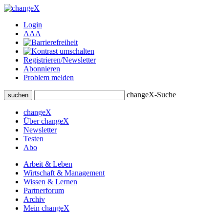
Login
A
A
A
Registrieren/Newsletter
Abonnieren
Problem melden
changeX-Suche
suchen
changeX
Über changeX
Newsletter
Testen
Abo
Arbeit & Leben
Wirtschaft & Management
Wissen & Lernen
Partnerforum
Archiv
Mein changeX