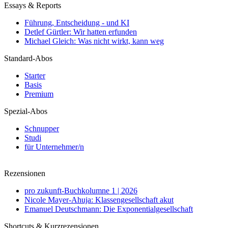
Essays & Reports
Führung, Entscheidung - und KI
Detlef Gürtler: Wir hatten erfunden
Michael Gleich: Was nicht wirkt, kann weg
Standard-Abos
Starter
Basis
Premium
Spezial-Abos
Schnupper
Studi
für Unternehmer/n
Rezensionen
pro zukunft-Buchkolumne 1 | 2026
Nicole Mayer-Ahuja: Klassengesellschaft akut
Emanuel Deutschmann: Die Exponentialgesellschaft
Shortcuts & Kurzrezensionen