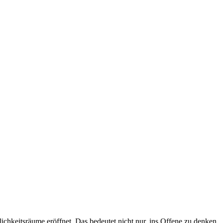
ichkeitsräume eröffnet. Das bedeutet nicht nur, ins Offene zu denken,