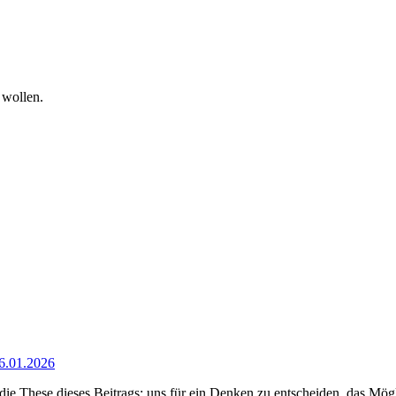
 wollen.
16.01.2026
die These dieses Beitrags: uns für ein Denken zu entscheiden, das Mögl