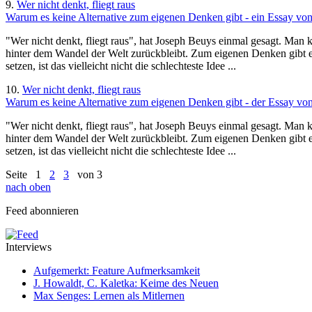
9.
Wer nicht denkt, fliegt raus
Warum es keine Alternative zum eigenen Denken gibt - ein Essay von
"Wer nicht denkt, fliegt raus", hat Joseph Beuys einmal gesagt. Man
hinter dem Wandel der Welt zurückbleibt. Zum eigenen Denken gibt es
setzen, ist das vielleicht nicht die schlechteste Idee ...
10.
Wer nicht denkt, fliegt raus
Warum es keine Alternative zum eigenen Denken gibt - der Essay von
"Wer nicht denkt, fliegt raus", hat Joseph Beuys einmal gesagt. Man
hinter dem Wandel der Welt zurückbleibt. Zum eigenen Denken gibt es
setzen, ist das vielleicht nicht die schlechteste Idee ...
Seite
1
2
3
von 3
nach oben
Feed abonnieren
Interviews
Aufgemerkt: Feature Aufmerksamkeit
J. Howaldt, C. Kaletka: Keime des Neuen
Max Senges: Lernen als Mitlernen