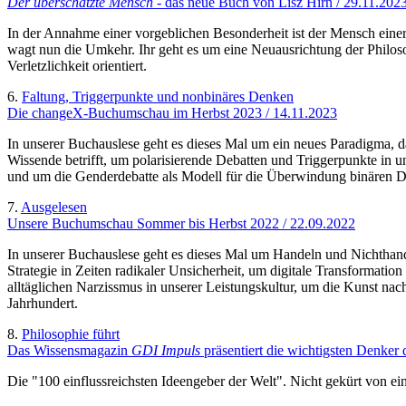
Der überschätzte Mensch
- das neue Buch von Lisz Hirn / 29.11.202
In der Annahme einer vorgeblichen Besonderheit ist der Mensch einer 
wagt nun die Umkehr. Ihr geht es um eine Neuausrichtung der Philos
Verletzlichkeit orientiert.
6.
Faltung, Triggerpunkte und nonbinäres Denken
Die changeX-Buchumschau im Herbst 2023 / 14.11.2023
In unserer Buchauslese geht es dieses Mal um ein neues Paradigma, d
Wissende betrifft, um polarisierende Debatten und Triggerpunkte in u
und um die Genderdebatte als Modell für die Überwindung binären 
7.
Ausgelesen
Unsere Buchumschau Sommer bis Herbst 2022 / 22.09.2022
In unserer Buchauslese geht es dieses Mal um Handeln und Nichthand
Strategie in Zeiten radikaler Unsicherheit, um digitale Transformati
alltäglichen Narzissmus in unserer Leistungskultur, um die Kunst na
Jahrhundert.
8.
Philosophie führt
Das Wissensmagazin
GDI Impuls
präsentiert die wichtigsten Denker 
Die "100 einflussreichsten Ideengeber der Welt". Nicht gekürt von ein