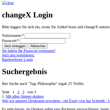
changeX Login
Bitte loggen Sie sich ein, wenn Sie Artikel lesen und changeX nutzen
Nutzername:*
Passwort:*
Jetzt einloggen
Abbrechen
Sie haben Ihr Passwort vergessen?
Jetzt neu registrieren.
Barrierefreier Login
Suchergebnis
Ihre Suche nach "
Tag: Philosophie
" ergab 25 Treffer.
Seite
1
2
3
von 3
1.
Mit allen Sinnen denken
Wie wir unseren Denkraum erweitern - ein Essay von Ina Schmidt / 
Es geht darum, im Denken selbst eine Richtung einzuschlagen, lautet 