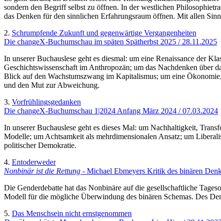
sondern den Begriff selbst zu öffnen. In der westlichen Philosophietr
das Denken für den sinnlichen Erfahrungsraum öffnen. Mit allen Sin
2.
Schrumpfende Zukunft und gegenwärtige Vergangenheiten
Die changeX-Buchumschau im späten Spätherbst 2025 / 28.11.2025
In unserer Buchauslese geht es diesmal: um eine Renaissance der Kl
Geschichtswissenschaft im Anthropozän; um das Nachdenken über das 
Blick auf den Wachstumszwang im Kapitalismus; um eine Ökonomie, d
und den Mut zur Abweichung.
3.
Vorfrühlingsgedanken
Die changeX-Buchumschau 1|2024 Anfang März 2024 / 07.03.2024
In unserer Buchauslese geht es dieses Mal: um Nachhaltigkeit, Tran
Modelle; um Achtsamkeit als mehrdimensionalen Ansatz; um Liberal
politischer Demokratie.
4.
Entoderweder
Nonbinär ist die Rettung
- Michael Ebmeyers Kritik des binären Denk
Die Genderdebatte hat das Nonbinäre auf die gesellschaftliche Tage
Modell für die mögliche Überwindung des binären Schemas. Des Denk
5.
Das Menschsein nicht ernstgenommen