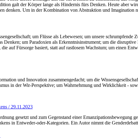
adition galt der Körper lange als Hindernis fürs Denken. Heute aber wir
nen denken. Um in der Kombination von Abstraktion und Imagination n
assengesellschaft; um Flüsse als Lebewesen; um unsere schrumpfende 
Denken; um Paradoxien als Erkenntnisinstrument; um die disruptive Kr
ie auf Fürsorge basiert, statt auf rastlosem Wachstum; um einen Ent
sformation und Innovation zusammengedacht; um die Wissensgesellscha
ismus in der Wir-Perspektive; um Wahrnehmung und Wirklichkeit - so
ens / 29.11.2023
sordnung gesetzt und zum Gegenstand einer Emanzipationsbewegung gema
ens in Entweder-oder-Kategorien. Ein Autor nimmt die Genderdebatte