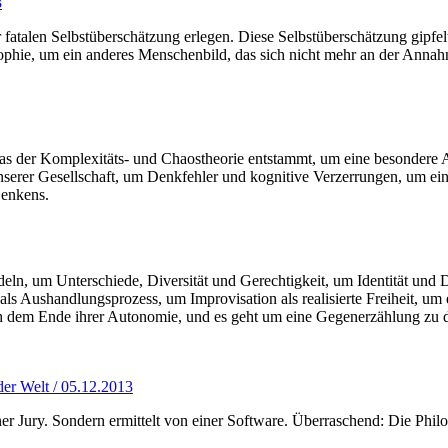
3
fatalen Selbstüberschätzung erlegen. Diese Selbstüberschätzung gipfel
ophie, um ein anderes Menschenbild, das sich nicht mehr an der Annah
as der Komplexitäts- und Chaostheorie entstammt, um eine besondere A
nserer Gesellschaft, um Denkfehler und kognitive Verzerrungen, um ein 
Denkens.
eln, um Unterschiede, Diversität und Gerechtigkeit, um Identität und 
on als Aushandlungsprozess, um Improvisation als realisierte Freiheit,
ch dem Ende ihrer Autonomie, und es geht um eine Gegenerzählung zu d
der Welt / 05.12.2013
er Jury. Sondern ermittelt von einer Software. Überraschend: Die Philos