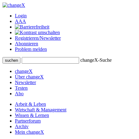
Login
A
A
A
Registrieren/Newsletter
Abonnieren
Problem melden
changeX-Suche
suchen
changeX
Über changeX
Newsletter
Testen
Abo
Arbeit & Leben
Wirtschaft & Management
Wissen & Lernen
Partnerforum
Archiv
Mein changeX