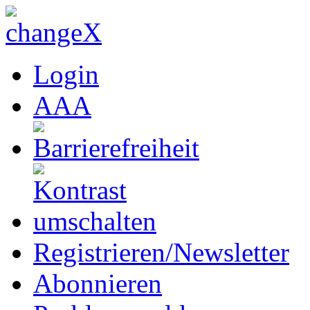
Login
A
A
A
Registrieren/Newsletter
Abonnieren