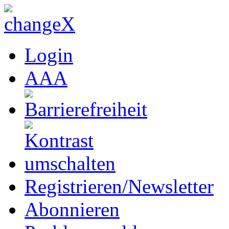
Login
A
A
A
Registrieren/Newsletter
Abonnieren