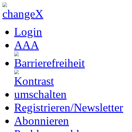
Login
A
A
A
Registrieren/Newsletter
Abonnieren