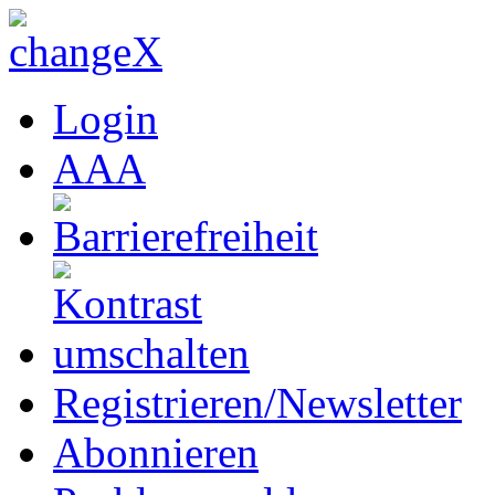
Login
A
A
A
Registrieren/Newsletter
Abonnieren