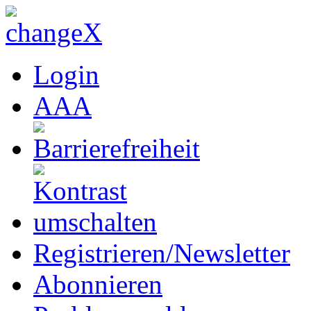
Login
A
A
A
Registrieren/Newsletter
Abonnieren