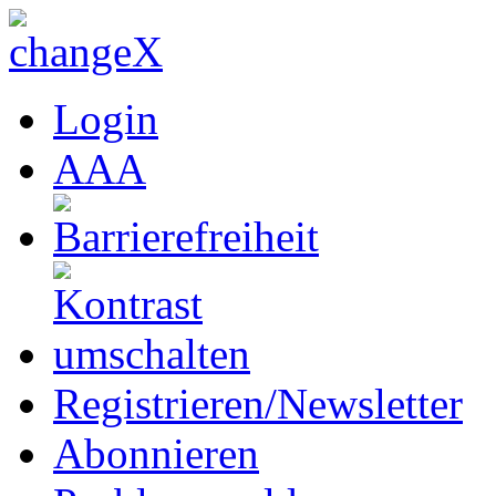
Login
A
A
A
Registrieren/Newsletter
Abonnieren