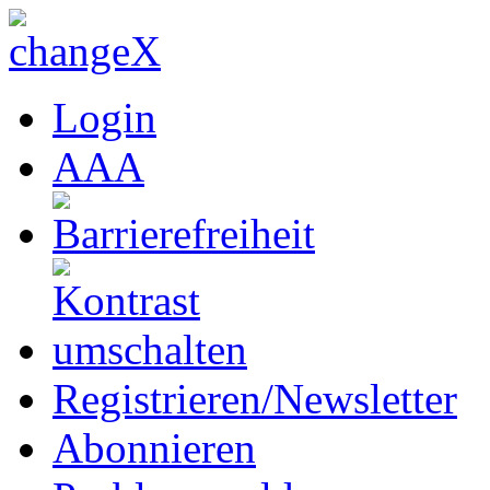
Login
A
A
A
Registrieren/Newsletter
Abonnieren