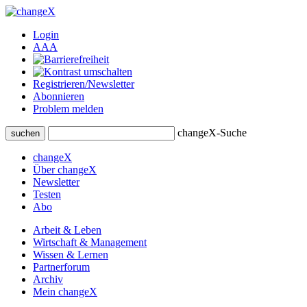
Login
A
A
A
Registrieren/Newsletter
Abonnieren
Problem melden
changeX-Suche
suchen
changeX
Über changeX
Newsletter
Testen
Abo
Arbeit & Leben
Wirtschaft & Management
Wissen & Lernen
Partnerforum
Archiv
Mein changeX