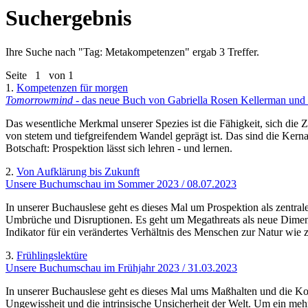
Suchergebnis
Ihre Suche nach "
Tag: Metakompetenzen
" ergab 3 Treffer.
Seite
1
von 1
1.
Kompetenzen für morgen
Tomorrowmind
- das neue Buch von Gabriella Rosen Kellerman und 
Das wesentliche Merkmal unserer Spezies ist die Fähigkeit, sich die Z
von stetem und tiefgreifendem Wandel geprägt ist. Das sind die Kern
Botschaft: Prospektion lässt sich lehren - und lernen.
2.
Von Aufklärung bis Zukunft
Unsere Buchumschau im Sommer 2023 / 08.07.2023
In unserer Buchauslese geht es dieses Mal um Prospektion als zentra
Umbrüche und Disruptionen. Es geht um Megathreats als neue Dimensio
Indikator für ein verändertes Verhältnis des Menschen zur Natur wie z
3.
Frühlingslektüre
Unsere Buchumschau im Frühjahr 2023 / 31.03.2023
In unserer Buchauslese geht es dieses Mal ums Maßhalten und die K
Ungewissheit und die intrinsische Unsicherheit der Welt. Um ein me