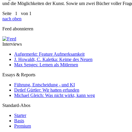
und die Möglichkeiten der Kunst. Sowie um zwei Bücher voller Fragen:
Seite
1
von 1
nach oben
Feed abonnieren
Interviews
Aufgemerkt: Feature Aufmerksamkeit
J. Howaldt, C. Kaletka: Keime des Neuen
Max Senges: Lernen als Mitlernen
Essays & Reports
Führung, Entscheidung - und KI
Detlef Gürtler: Wir hatten erfunden
Michael Gleich: Was nicht wirkt, kann weg
Standard-Abos
Starter
Basis
Premium