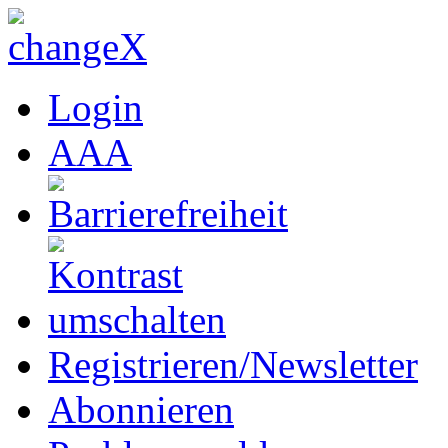
Login
A
A
A
Registrieren/Newsletter
Abonnieren