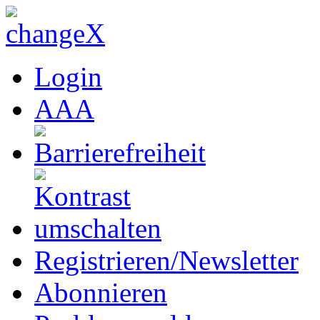
Login
A
A
A
Registrieren/Newsletter
Abonnieren