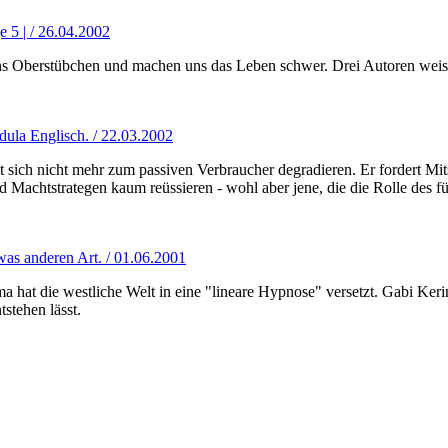
e 5 | / 26.04.2002
rchs Oberstübchen und machen uns das Leben schwer. Drei Autoren wei
dula Englisch. / 22.03.2002
 sich nicht mehr zum passiven Verbraucher degradieren. Er fordert Mits
chtstrategen kaum reüssieren - wohl aber jene, die die Rolle des für
twas anderen Art. / 01.06.2001
 die westliche Welt in eine "lineare Hypnose" versetzt. Gabi Keriman
stehen lässt.