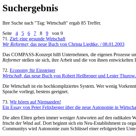
Suchergebnis
Ihre Suche nach "
Tag: Wirtschaft
" ergab 85 Treffer.
Seite
4
5
6
7
8
9
von 9
71.
Ziel: eine gesunde Wirtschaft
Wir Reformer,
das neue Buch von Christa Liedtke. / 08.01.2003
Das COMPASS-Konzept hilft Unternehmen, die eigenen Prozesse unter 
Reformer
stellen sie sich, ihre Arbeit und die von ihnen entwickelten 
72.
Economy für Einsteiger
Wirtschaft,
das neue Buch von Robert Heilbroner und Lester Thurow.
Die Wirtschaft ist ein hochkompliziertes System. Wer wenig Vorkennt
Sprache vorliegt, bestens geeignet.
73.
Wir hören auf Niemanden!
Ein Essay von Peter Felixberger über die neue Autonomie in Wirtschaf
Die alten Eliten geben immer weniger Antworten auf den radikalen W
frischt der Wind auf. Dort beginnt sich ein Neu-Establishment zu org
Communitys wird Autonomie zum Schlüssel einer erfolgreichen Unt