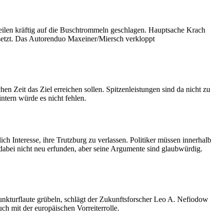
ilen kräftig auf die Buschtrommeln geschlagen. Hauptsache Krach
gesetzt. Das Autorenduo Maxeiner/Miersch verkloppt
en Zeit das Ziel erreichen sollen. Spitzenleistungen sind da nicht zu
tern würde es nicht fehlen.
h Interesse, ihre Trutzburg zu verlassen. Politiker müssen innerhalb
dabei nicht neu erfunden, aber seine Argumente sind glaubwürdig.
unkturflaute grübeln, schlägt der Zukunftsforscher Leo A. Nefiodow
ch mit der europäischen Vorreiterrolle.