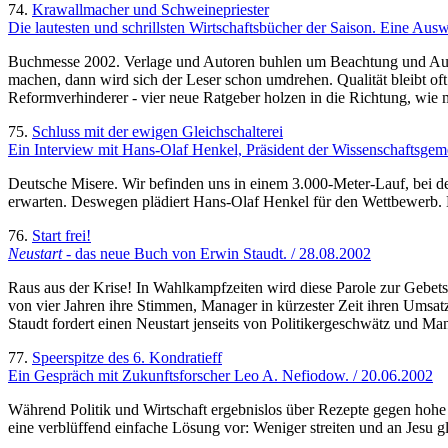
74.
Krawallmacher und Schweinepriester
Die lautesten und schrillsten Wirtschaftsbücher der Saison. Eine Aus
Buchmesse 2002. Verlage und Autoren buhlen um Beachtung und Aufm
machen, dann wird sich der Leser schon umdrehen. Qualität bleibt oft
Reformverhinderer - vier neue Ratgeber holzen in die Richtung, wie
75.
Schluss mit der ewigen Gleichschalterei
Ein Interview mit Hans-Olaf Henkel, Präsident der Wissenschaftsgemei
Deutsche Misere. Wir befinden uns in einem 3.000-Meter-Lauf, bei dem 
erwarten. Deswegen plädiert Hans-Olaf Henkel für den Wettbewerb. N
76.
Start frei!
Neustart -
das neue Buch von Erwin Staudt. / 28.08.2002
Raus aus der Krise! In Wahlkampfzeiten wird diese Parole zur Gebetsm
von vier Jahren ihre Stimmen, Manager in kürzester Zeit ihren Umsat
Staudt fordert einen Neustart jenseits von Politikergeschwätz und Man
77.
Speerspitze des 6. Kondratieff
Ein Gespräch mit Zukunftsforscher Leo A. Nefiodow. / 20.06.2002
Während Politik und Wirtschaft ergebnislos über Rezepte gegen hohe
eine verblüffend einfache Lösung vor: Weniger streiten und an Jesu g