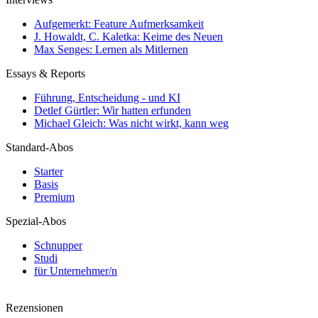
Aufgemerkt: Feature Aufmerksamkeit
J. Howaldt, C. Kaletka: Keime des Neuen
Max Senges: Lernen als Mitlernen
Essays & Reports
Führung, Entscheidung - und KI
Detlef Gürtler: Wir hatten erfunden
Michael Gleich: Was nicht wirkt, kann weg
Standard-Abos
Starter
Basis
Premium
Spezial-Abos
Schnupper
Studi
für Unternehmer/n
Rezensionen