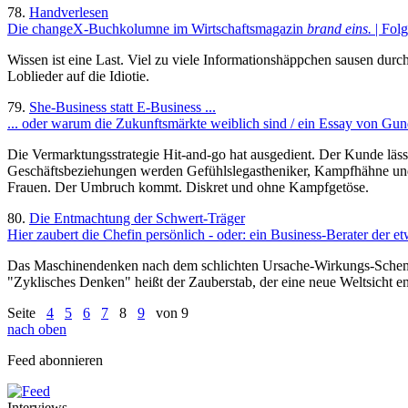
78.
Handverlesen
Die changeX-Buchkolumne im Wirtschaftsmagazin
brand eins.
| Folg
Wissen ist eine Last. Viel zu viele Informationshäppchen sausen du
Loblieder auf die Idiotie.
79.
She-Business statt E-Business ...
... oder warum die Zukunftsmärkte weiblich sind / ein Essay von Gun
Die Vermarktungsstrategie Hit-and-go hat ausgedient. Der Kunde lässt
Geschäftsbeziehungen werden Gefühlslegastheniker, Kampfhähne und Ma
Frauen. Der Umbruch kommt. Diskret und ohne Kampfgetöse.
80.
Die Entmachtung der Schwert-Träger
Hier zaubert die Chefin persönlich - oder: ein Business-Berater der e
Das Maschinendenken nach dem schlichten Ursache-Wirkungs-Schema hat
"Zyklisches Denken" heißt der Zauberstab, der eine neue Weltsicht ent
Seite
4
5
6
7
8
9
von 9
nach oben
Feed abonnieren
Interviews