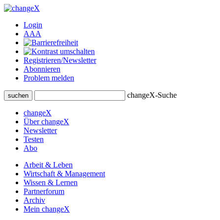
Login
A
A
A
Registrieren/Newsletter
Abonnieren
Problem melden
changeX-Suche
suchen
changeX
Über changeX
Newsletter
Testen
Abo
Arbeit & Leben
Wirtschaft & Management
Wissen & Lernen
Partnerforum
Archiv
Mein changeX