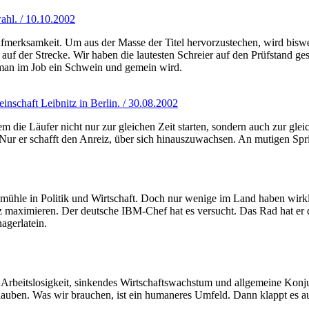
wahl. / 10.10.2002
erksamkeit. Um aus der Masse der Titel hervorzustechen, wird biswe
 auf der Strecke. Wir haben die lautesten Schreier auf den Prüfstand 
 man im Job ein Schwein und gemein wird.
nschaft Leibnitz in Berlin. / 30.08.2002
die Läufer nicht nur zur gleichen Zeit starten, sondern auch zur gleich
ur er schafft den Anreiz, über sich hinauszuwachsen. An mutigen Sprin
ühle in Politik und Wirtschaft. Doch nur wenige im Land haben wirklic
z maximieren. Der deutsche IBM-Chef hat es versucht. Das Rad hat er 
agerlatein.
 Arbeitslosigkeit, sinkendes Wirtschaftswachstum und allgemeine Konj
lauben. Was wir brauchen, ist ein humaneres Umfeld. Dann klappt es au