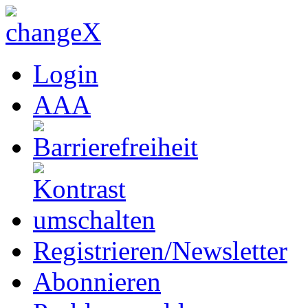
Login
A
A
A
Registrieren/Newsletter
Abonnieren