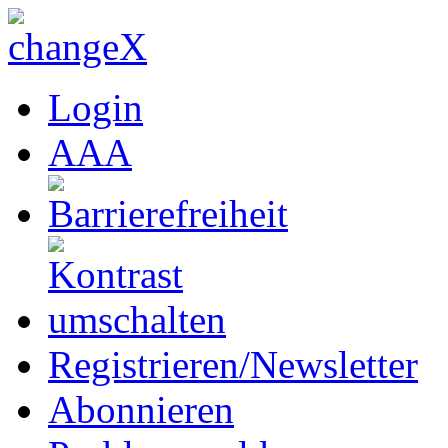
Login
A
A
A
Registrieren/Newsletter
Abonnieren