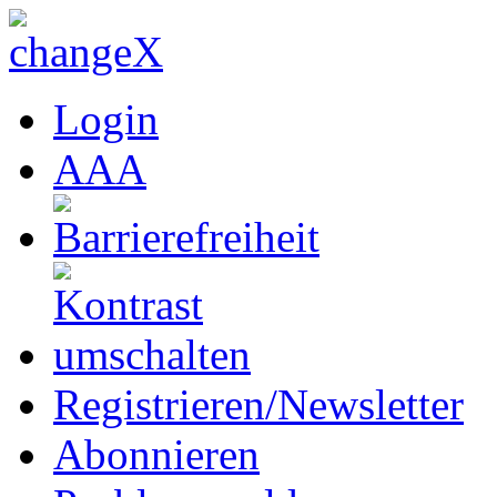
Login
A
A
A
Registrieren/Newsletter
Abonnieren