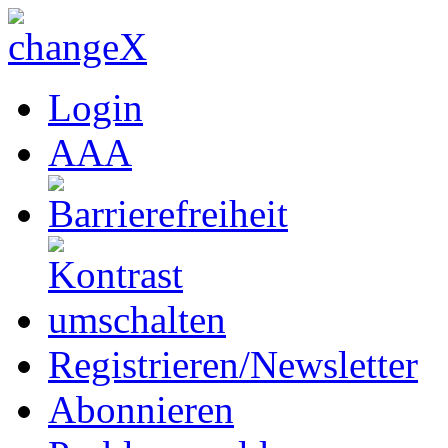
Login
A
A
A
Registrieren/Newsletter
Abonnieren