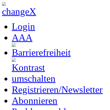
Login
A
A
A
Registrieren/Newsletter
Abonnieren