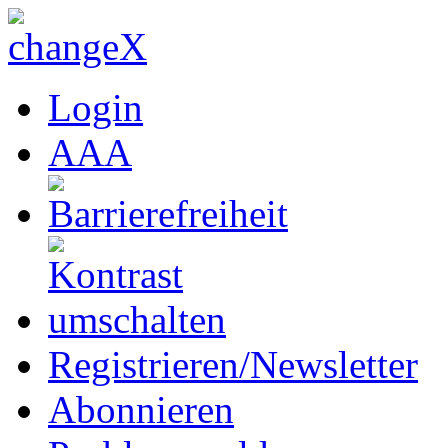
Login
A
A
A
Registrieren/Newsletter
Abonnieren