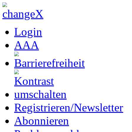
Login
A
A
A
Registrieren/Newsletter
Abonnieren