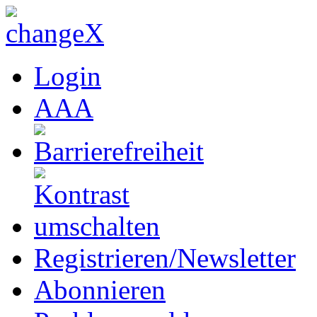
Login
A
A
A
Registrieren/Newsletter
Abonnieren