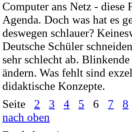
Computer ans Netz - diese F
Agenda. Doch was hat es ge
deswegen schlauer? Keinesw
Deutsche Schüler schneiden
sehr schlecht ab. Blinkend
ändern. Was fehlt sind exze
didaktische Konzepte.
Seite
2
3
4
5
6
7
8
nach oben