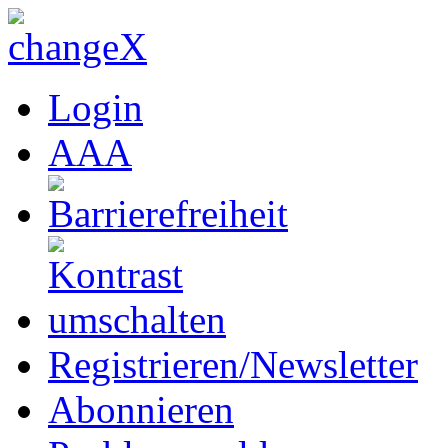
Login
A
A
A
Registrieren/Newsletter
Abonnieren