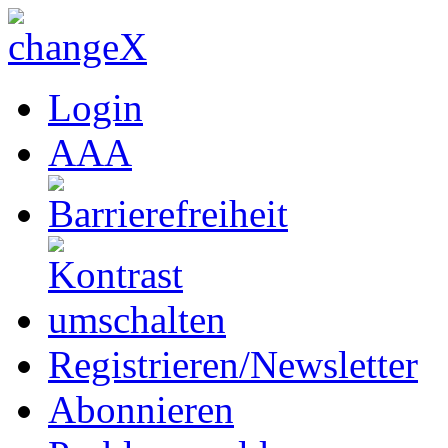
Login
A
A
A
Registrieren/Newsletter
Abonnieren