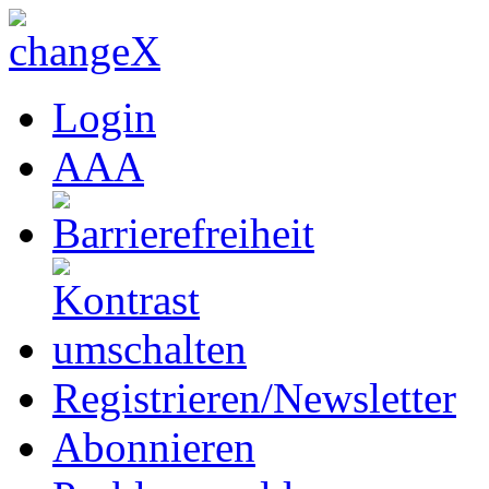
Login
A
A
A
Registrieren/Newsletter
Abonnieren