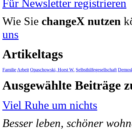
Für Newsletter registrieren
Wie Sie
changeX nutzen
kö
uns
Artikeltags
Familie
Arbeit
Opaschowski, Horst W.
Selbsthilfegesellschaft
Demosk
Ausgewählte Beiträge
Viel Ruhe um nichts
Besser leben, schöner woh