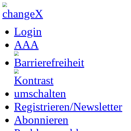
Login
A
A
A
Registrieren/Newsletter
Abonnieren