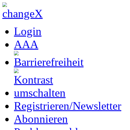
Login
A
A
A
Registrieren/Newsletter
Abonnieren