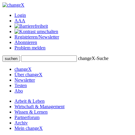
Login
A
A
A
Registrieren/Newsletter
Abonnieren
Problem melden
changeX-Suche
suchen
changeX
Über changeX
Newsletter
Testen
Abo
Arbeit & Leben
Wirtschaft & Management
Wissen & Lernen
Partnerforum
Archiv
Mein changeX