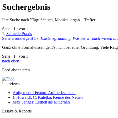
Suchergebnis
Ihre Suche nach "
Tag: Schuch, Monika
" ergab 1 Treffer.
Seite
1
von 1
1.
Schnelle Praxis
Serie Gründergeist 57:
Existenzgründung. Was Sie wirklich wissen m
Ganz ohne Formalwissen geht’s nicht bei einer Gründung. Viele Ratge
Seite
1
von 1
nach oben
Feed abonnieren
Interviews
Aufgemerkt: Feature Aufmerksamkeit
J. Howaldt, C. Kaletka: Keime des Neuen
Max Senges: Lernen als Mitlernen
Essays & Reports