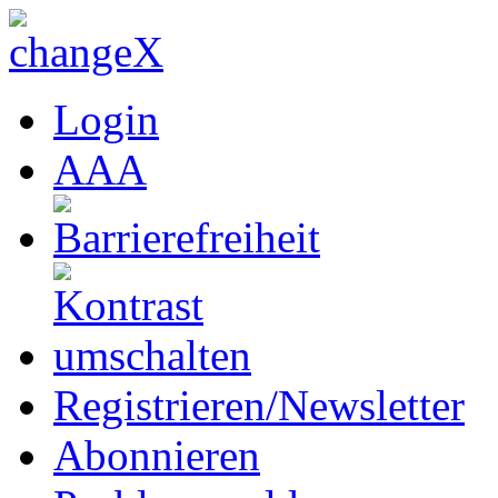
Login
A
A
A
Registrieren/Newsletter
Abonnieren