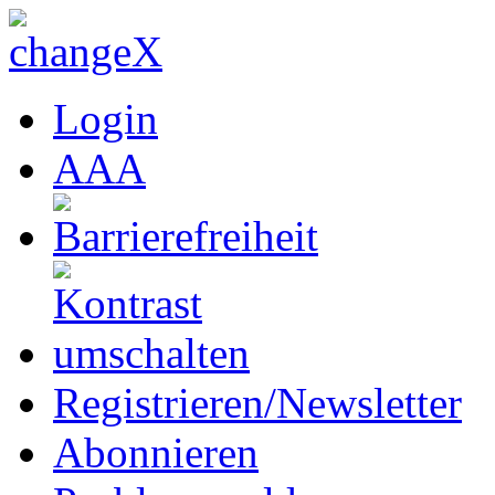
Login
A
A
A
Registrieren/Newsletter
Abonnieren