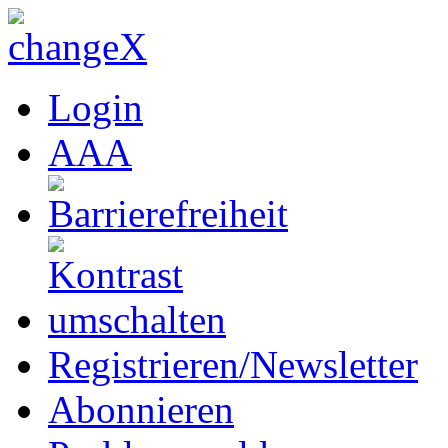
Login
A
A
A
Registrieren/Newsletter
Abonnieren