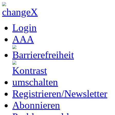
Login
A
A
A
Registrieren/Newsletter
Abonnieren