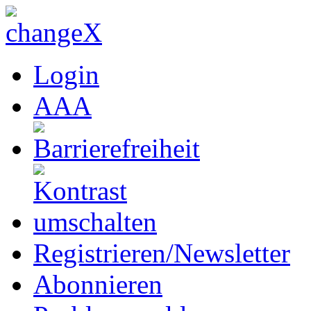
Login
A
A
A
Registrieren/Newsletter
Abonnieren