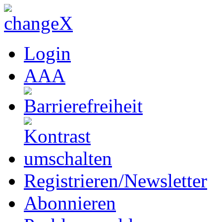
Login
A
A
A
Registrieren/Newsletter
Abonnieren