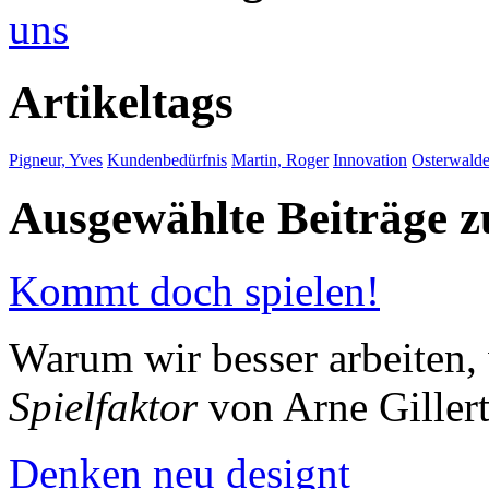
uns
Artikeltags
Pigneur, Yves
Kundenbedürfnis
Martin, Roger
Innovation
Osterwalde
Ausgewählte Beiträge
Kommt doch spielen!
Warum wir besser arbeiten,
Spielfaktor
von Arne Giller
Denken neu designt