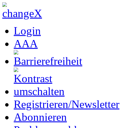
Login
A
A
A
Registrieren/Newsletter
Abonnieren