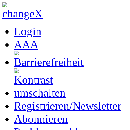
Login
A
A
A
Registrieren/Newsletter
Abonnieren