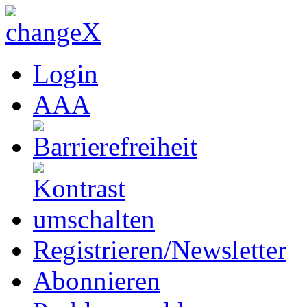
Login
A
A
A
Registrieren/Newsletter
Abonnieren