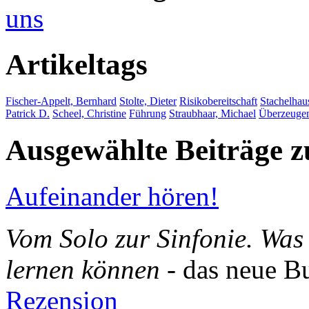
uns
Artikeltags
Fischer-Appelt, Bernhard
Stolte, Dieter
Risikobereitschaft
Stachelhaus
Patrick D.
Scheel, Christine
Führung
Straubhaar, Michael
Überzeuge
Ausgewählte Beiträge
Aufeinander hören!
Vom Solo zur Sinfonie. Wa
lernen können
- das neue B
Rezension