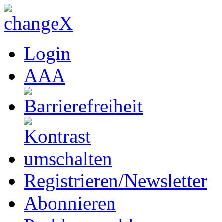
Login
A
A
A
Registrieren/Newsletter
Abonnieren