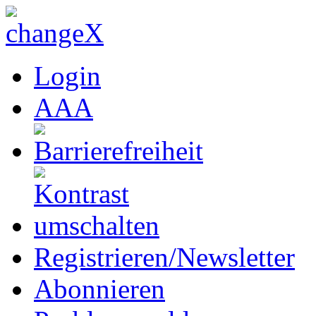
Login
A
A
A
Registrieren/Newsletter
Abonnieren