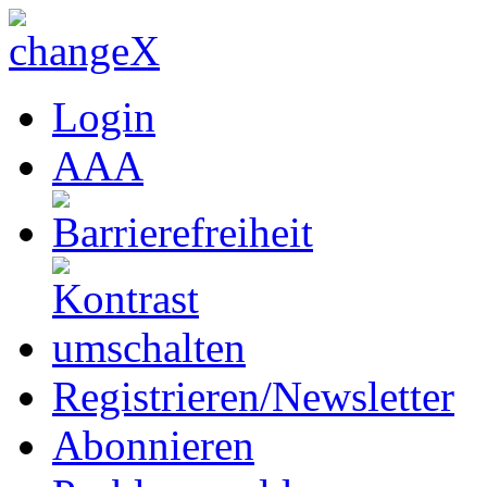
Login
A
A
A
Registrieren/Newsletter
Abonnieren