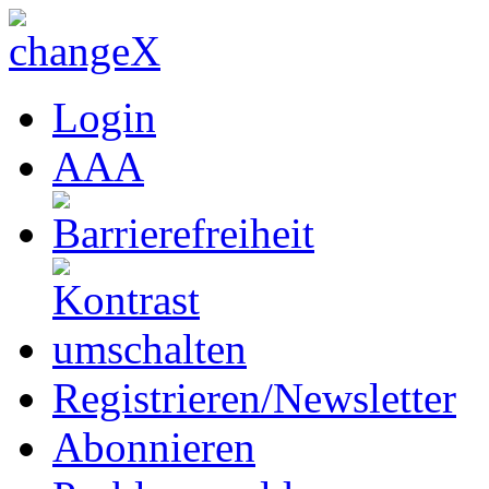
Login
A
A
A
Registrieren/Newsletter
Abonnieren